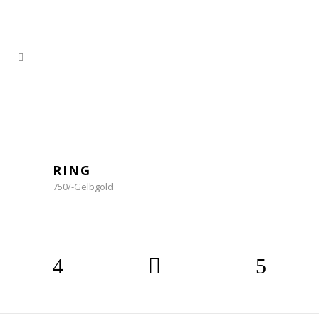
RING
750/-Gelbgold