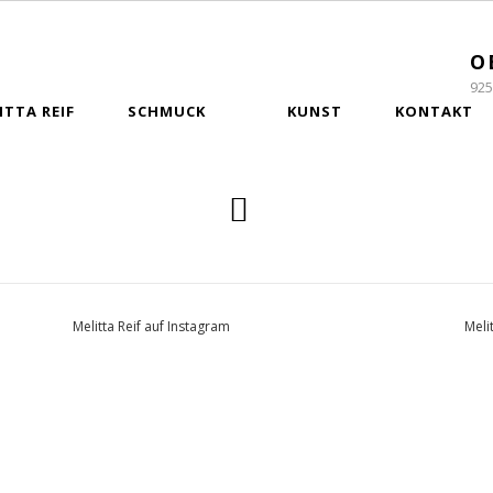
O
925
ITTA REIF
SCHMUCK
KUNST
KONTAKT
Melitta Reif auf Instagram
Meli