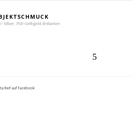
BJEKTSCHMUCK
/- Silber, 750/-Gelbgold, Brillanten
tta Reif auf Facebook