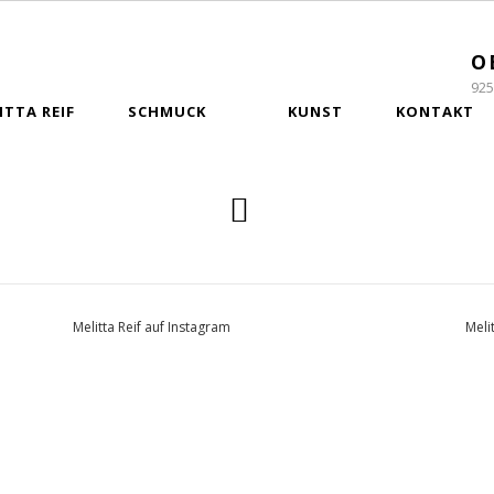
O
925
ITTA REIF
SCHMUCK
KUNST
KONTAKT
Melitta Reif auf Instagram
Meli