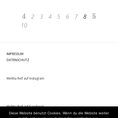
1
2
3
4
5
6
7
8
9
10
IMPRESSUM
DATENSCHUTZ
Melitta Reif auf Instagram
Melitta Reif auf Facebook
Diese Website benutzt Cookies. Wenn du die Website weiter