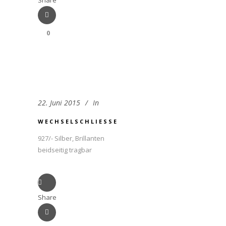
Share
0
22. Juni 2015
In
WECHSELSCHLIESSE
927/- Silber, Brillanten
beidseitig tragbar
Share