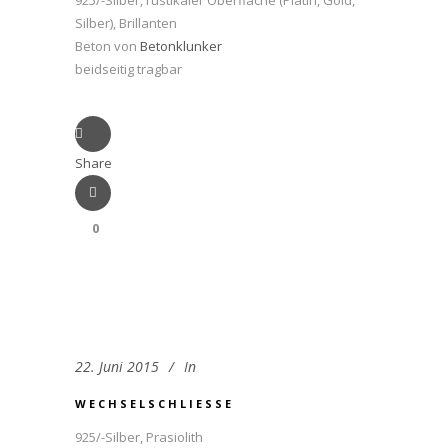
925/-Silber, rustikaler Oberfläche (Platin, Gold,
Silber), Brillanten
Beton von
Betonklunker
beidseitig tragbar
Share
0
22. Juni 2015
In
WECHSELSCHLIESSE
925/-Silber, Prasiolith